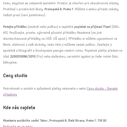
tomu, abychom se vzájemně seznámili. Prostor je otevřen pro oboustranné otázky.
Probíhají v prostorách školy,
Prokopská 8, Praha 1
. Můžete s sebou přinést ukázky
Vašich prací (není podmínkou).
Podejte přihlášku
(osobně nebo poštou) a zaplaťte
poplatek za přijímací řízení
(500,-
Kč). Používejte, prosím, výhradně původní přihlášku Akademie (ne jiné
standardizované přihlášky na VOŠ, VŠ apod.). Přihlášku si můžete vyzvednout ve
škole, stáhnout z naší stránky, nebo Vám ji můžeme zaslat poštou. Zasílejte ji
společně s fotografií a životopisem psaným vlastní rukou. Poplatek plaťte předem na
účet
2200310096/2010
(Fio)
nebo složenkou
,
variabilní symbol je Vaše rodné číslo.
Děkujeme.
Ceny studia
Podrobnosti o cenách a způsobech platby naleznete v sekci
Ceny studia - členské
příspěvky
Kde nás najdete
Akademie sociálního umění Tabor, Prokopská 8, Malá Strana, Praha 1, 118 00
Podívejte se na mapu