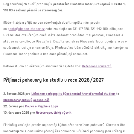
Dny otevřených dveří probíhají
v prostorách Akademie Tabor, Prokopská 8, Praha 1,
118 00 a začínají přesně ve stanovený čas.
Máte-li zájem přijít na den otevřených dveří
,
napište nám prosím
na
posta@akademietabor.cz
nebo zavolejte na 731 117 370, 721 442 190, děkujeme.
V rámci dne otevřených dveří máte možnost prohlédnout si prostory Akademie a
ptát se na cokoliv, co Vás zajímá. Dozvíte se, jak se Akademie Tabor vyvíjela, o co v
současnosti usiluje a kam směřuje. Představíme Vám důležité aktivity, na kterých se
Akademie Tabor podílela a kde dnes působí její absolventi.
Reflexe
studia od některých absolventů najdete zde:
Reference studentů
.
Přijímací pohovory ke studiu v roce 2026/2027
2. června 2026 pro
Léčebnou pedagogiku (Osobnostně transformační studium)
a
Muzikoterapeutický proseminář
22. června pro
Nauku o Psýché a Logu
10. července 2026 pro
Arteterapeutický výcvik
Přihlášky zasílejte prosím nejpozději týden před termínem pohovorů. Obratem Vás
kontaktujeme a domluvíme přesný čas pohovoru. Přijímací pohovory jsou určeny k