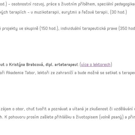
od.) – osobnostní rozvoj, práce s životním příběhem, speciální pedagogik
ých terapiích - v muzikoterapii, eurytmii a řečové terapii, (30 hod.)
 projekty ve skupině (150 hod.), individuální terapeutická praxe (350 hod
eut
a
Kristýna Brabcová, dipl. arteterapeu
t
(
více o lektorech
)
oři Akademie Tabor, lektoři ze zahraničí a bude možné se setkat s terapeu
 zájem o obor, chuť tvořit a poznávat a vítaná je zkušenost či vzdělávání 
. K pohovoru prosím zašlete přihlášku s životopisem (volně psaný) a přin