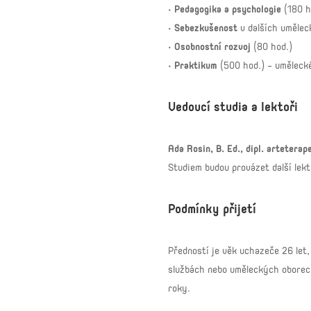
•
Pedagogika a psychologie
(180 h
•
Sebezkušenost
v dalších uměleck
•
Osobnostní rozvoj
(80 hod.)
•
Praktikum
(500 hod.) – umělecké
Vedoucí studia a lektoři
Ada Rosin, B. Ed., dipl. arteterap
Studiem budou provázet další lekt
Podmínky přijetí
Předností je věk uchazeče 26 let,
službách nebo uměleckých oborech
roky.