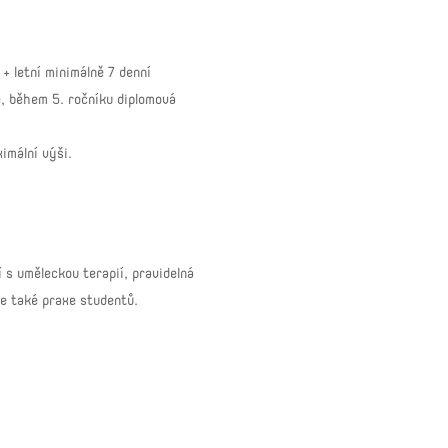
+ letní minimálně 7 denní
e, během 5. ročníku diplomová
imální výši.
 s uměleckou terapií, pravidelná
oce také praxe studentů.