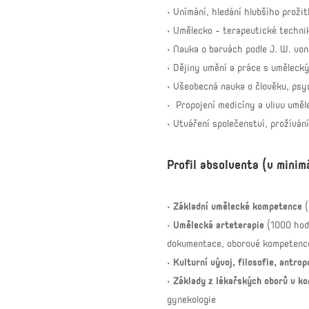
• Vnímání, hledání hlubšího proži
• Umělecko - terapeutické technik
• Nauka o barvách podle J. W. vo
• Dějiny umění a práce s umělecký
• Všeobecná nauka o člověku, psy
• Propojení medicíny a vlivu umě
• Utváření společenství, prožíván
Profil absolventa (v mini
•
Základní umělecké kompetence
(
•
Umělecká arteterapie
(1000 hod.
dokumentace, oborové kompetence
•
Kulturní vývoj, filosofie, antro
•
Základy z lékařských oborů v ko
gynekologie