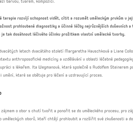
ezi barvou, tvarem, kompozicí.
 terapie rozvíjí schopnost vidět, cítit a rozumět uměleckým prvkům v jej
ožnost prohloubené diagnostiky a účinné léčby nejrůznějších duševních a 
 je tak dosáhnout léčivého účinku prožitkem vlastní umělecké tvorby.
 dvacátých letech dvacátého století Margaretha Hauschková a Liane Collo
ontextu anthroposofické medicíny a vzdělávání v oblasti léčebné pedagogik
lupráci s lékařem. Ita Wegmanová, která společně s Rudolfem Steinerem p
ii umění, které se obětuje pro léčení a uzdravující proces.
o
zájmem o obor s chutí tvořit a ponořit se do uměleckého procesu, pro záj
o uměleckých oborů, kteří chtějí prohloubit a rozšířit své zkušenosti a d