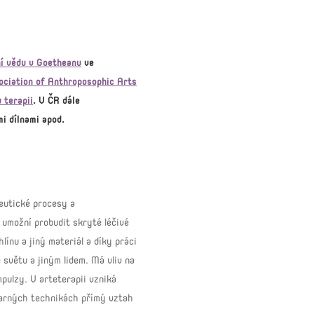
ní vědu v Goetheanu
ve
ociation of Anthroposophic Arts
 terapii
. V ČR dále
i dílnami apod.
peutické procesy a
 umožní probudit skryté léčivé
línu a jiný materiál a díky práci
světu a jiným lidem. Má vliv na
mpulzy. V arteterapii vzniká
tvarných technikách přímý vztah