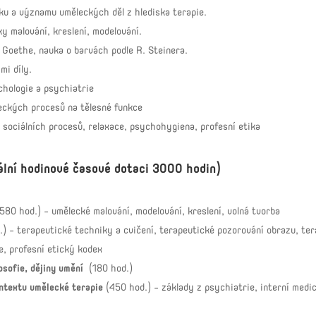
tku a významu uměleckých děl z hlediska terapie.
y malování, kreslení, modelování.
n Goethe, nauka o barvách podle R. Steinera.
mi díly.
chologie a psychiatrie
leckých procesů na tělesné funkce
í sociálních procesů, relaxace, psychohygiena, profesní etika
mální hodinové časové dotaci 3000 hodin)
580 hod.) – umělecké malování, modelování, kreslení, volná tvorba
) – terapeutické techniky a cvičení, terapeutické pozorování obrazu, te
, profesní etický kodex
posofie, dějiny umění
(180 hod.)
ntextu umělecké terapie
(450 hod.) - základy z psychiatrie, interní medic