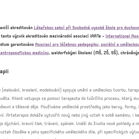
raničí akreditován
Lékařskou sekcí při Svobodné vysoké škole pro duchov
tento výcvik akreditován mezinárodní asociací iARTe -
International Ass
tudium garantováno
Asociací pro léčebnou pedagogiku, sociální a uměleckou
 antroposofickou medicínu
, waldorfskými školami (MŠ, ZŠ, SŠ), chráněným
apii
(malování, kreslení, modelování) spojuje umění a uměleckou tvorbu, tera
světa. Klient vstupuje za pomoci terapeuta do tvůrčího procesu, který mu
duševní a tělesné děje. Používáme umělecké prostředky jako barvy, formy, h
í. Arteterapie dokáže vytvořit nový nebo jiný vztah k sobě samému, i ke 
je dýchání, krevní tlak, trávení, spánek. Vnáší do života nové pohledy a i
o vztah člověka a jeho specifického uměleckého díla, při specifických vý