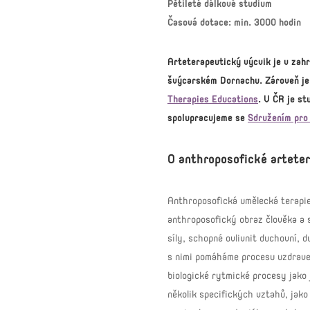
Pětileté dálkové studium
Časová dotace: min. 3000 hodin
Arteterapeutický
výcvik
je v zah
švýcarském Dornachu. Zároveň je 
Therapies Educations
. V ČR je s
spolupracujeme se
Sdružením pro
O anthroposofické arteter
Anthroposofická umělecká terapie 
anthroposofický obraz člověka a 
síly, schopné ovlivnit duchovní, 
s nimi pomáháme procesu uzdraven
biologické rytmické procesy jako 
několik specifických vztahů, jak