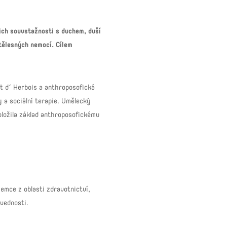
ich souvstažnosti s duchem, duší
tělesných nemocí. Cílem
t d´ Herbois a anthroposofická
y a sociální terapie. Umělecký
oložila základ anthroposofickému
emce z oblasti zdravotnictví,
ovednosti.