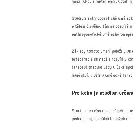
mezi rukou a materiálem, vztah m
Studium anthroposofické umělecké
a tělem člověka. Tím se otevírá m
anthroposofické umělecké terapie
Základy tohoto umění položily ve
arteterapie se nadále rozvíjí v k
terapeut pracuje vždy v úzké spo
lékařství, viděla v umělecké terap
Pro koho je studium určen
Studium je určeno pro všechny se 
pedagogiky, sociálních služeb neb