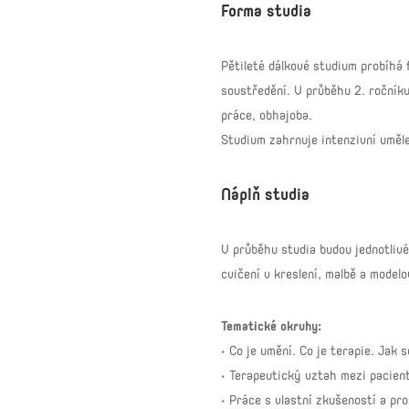
Forma studia
Pětileté dálkové studium probíhá
soustředění. V průběhu 2. ročníku
práce, obhajoba.
Studium zahrnuje intenzivní uměl
Náplň studia
V průběhu studia budou jednotlivé
cvičení v kreslení, malbě a model
Tematické okruhy:
• Co je umění. Co je terapie. Jak 
• Terapeutický vztah mezi pacien
• Práce s vlastní zkušeností a p