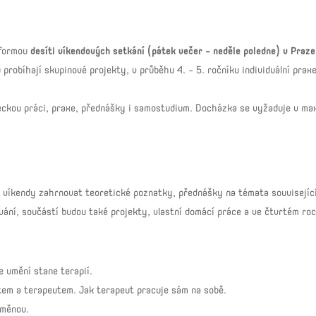
 formou
desíti víkendových setkání (pátek večer - neděle poledne) v Praze
 probíhají skupinové projekty, v průběhu 4. - 5. ročníku individuální prax
eckou práci, praxe, přednášky i samostudium. Docházka se vyžaduje v max
 víkendy zahrnovat teoretické poznatky, přednášky na témata související
ování, součástí budou také projekty, vlastní domácí práce a ve čtvrtém r
se umění stane terapií.
tem a terapeutem. Jak terapeut pracuje sám na sobě.
roměnou.