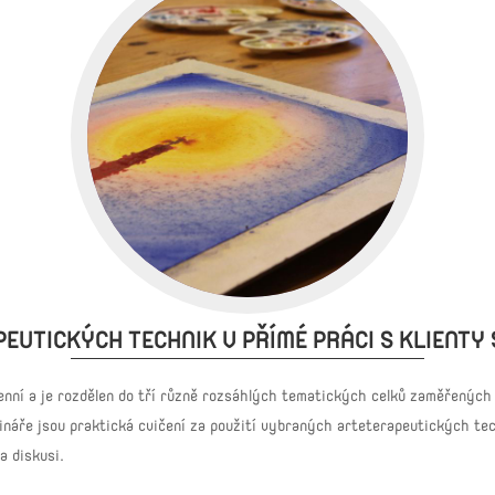
EUTICKÝCH TECHNIK V PŘÍMÉ PRÁCI S KLIENTY
enní a je rozdělen do tří různě rozsáhlých tematických celků zaměřených
áře jsou praktická cvičení za použití vybraných arteterapeutických tec
a diskusi.