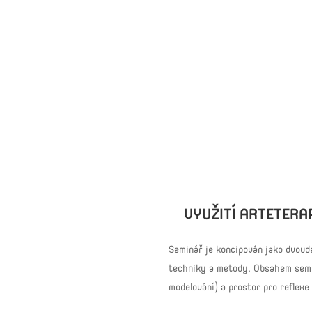
VYUŽITÍ ARTETERAP
Seminář je koncipován jako dvoud
techniky a metody. Obsahem semin
modelování) a prostor pro reflexe 