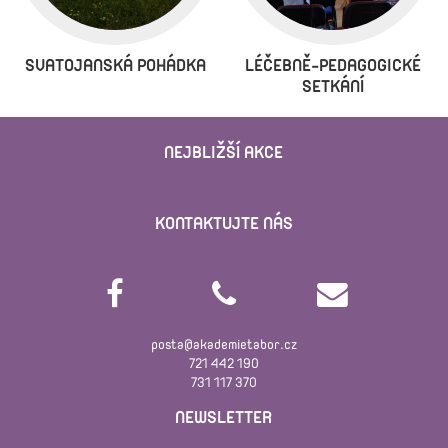
SVATOJANSKÁ POHÁDKA
LÉČEBNĚ-PEDAGOGICKÉ
SETKÁNÍ
NEJBLIŽŠÍ AKCE
KONTAKTUJTE NÁS
posta@akademietabor.cz
721 442 190
731 117 370
NEWSLETTER